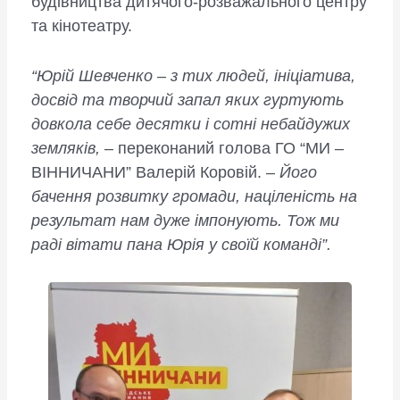
будівництва дитячого-розважального центру
та кінотеатру.
“Юрій Шевченко – з тих людей, ініціатива,
досвід та творчий запал яких гуртують
довкола себе десятки і сотні небайдужих
земляків,
– переконаний голова ГО “МИ –
ВІННИЧАНИ” Валерій Коровій. –
Його
бачення розвитку громади, націленість на
результат нам дуже імпонують. Тож ми
раді вітати пана Юрія у своїй команді”.