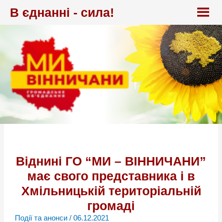
Перейти
В єднанні - сила!
до
вмісту
Віднині ГО “МИ – ВІННИЧАНИ”
має свого представника і в
Хмільницькій територіальній
громаді
Події та анонси
/
06.12.2021