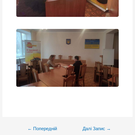
Post
←
Попередній
Далі Запис
→
navigation