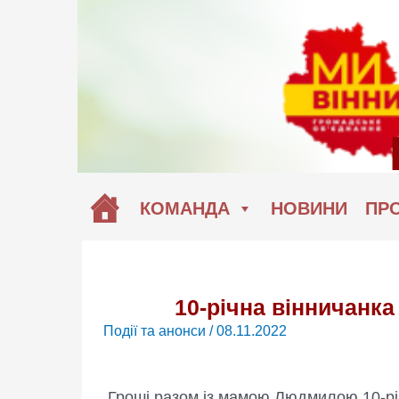
Перейти
до
вмісту
КОМАНДА
НОВИНИ
ПРО
10-річна вінничанка
Події та анонси
/
08.11.2022
Гроші разом із мамою Людмилою 10-річ