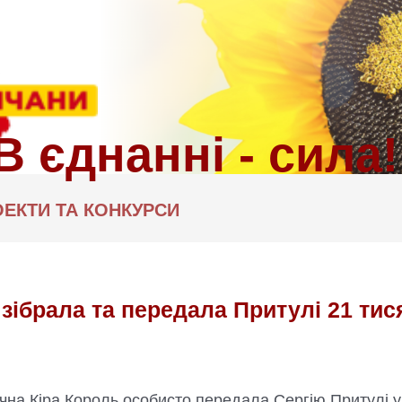
ЕКТИ ТА КОНКУРСИ
 зібрала та передала Притулі 21 ти
на Кіра Король особисто передала Сергію Притулі у