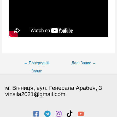
Post
←
Попередній
Далі Запис
→
navigation
Запис
м. Вінниця, вул. Генерала Арабея, 3
vinsila2021@gmail.com