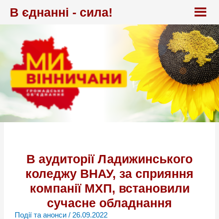
Перейти
В єднанні - сила!
до
вмісту
В аудиторії Ладижинського
коледжу ВНАУ, за сприяння
компанії МХП, встановили
сучасне обладнання
Події та анонси
/
26.09.2022