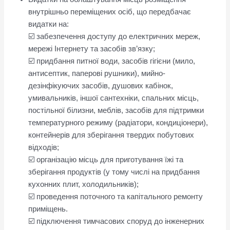
внутрішньо переміщених осіб, що передбачає
видатки на:
☑️ забезпечення доступу до електричних мереж,
мережі Інтернету та засобів зв’язку;
☑️ придбання питної води, засобів гігієни (мило,
антисептик, паперові рушники), мийно-
дезінфікуючих засобів, душових кабінок,
умивальників, іншої сантехніки, спальних місць,
постільної білизни, меблів, засобів для підтримки
температурного режиму (радіатори, кондиціонери),
контейнерів для зберігання твердих побутових
відходів;
☑️ організацію місць для приготування їжі та
зберігання продуктів (у тому числі на придбання
кухонних плит, холодильників);
☑️ проведення поточного та капітального ремонту
приміщень.
☑️ підключення тимчасових споруд до інженерних