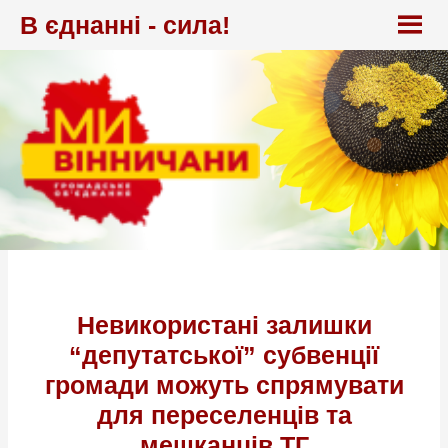
Перейти
В єднанні - сила!
до
вмісту
Невикористані залишки
“депутатської” субвенції
громади можуть спрямувати
для переселенців та
мешканців ТГ