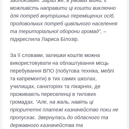
заблоковані. Зараз же, в умовах війни, є
можливість направити ці кошти виключно
для потреб внутрішньо переміщених осіб,
продовольчих потреб цивільного населення
та територіальної оборони громад”, –
підкреслила Лариса Білозір.
За її словами, залишки коштів можна
використовувати на облаштування місць
перебування ВПО (побутова техніка, меблі
та капремонти) в тих самих школах,
училищах, санаторіях та лікарнях, де
проживають переселенці в тилових
громадах.
“Але, на жаль, навіть ці
пріоритетні платежі казначейство поки не
пропускає. Звернулась до обласного та
державного казначейства та