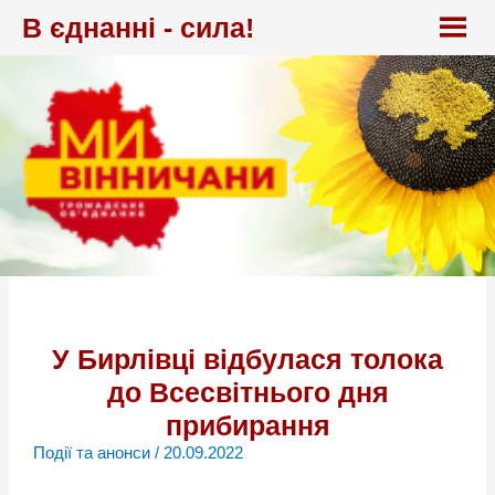
Перейти
В єднанні - сила!
до
вмісту
У Бирлівці відбулася толока
до Всесвітнього дня
прибирання
Події та анонси
/
20.09.2022