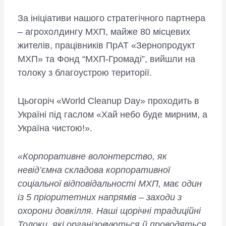
За ініціативи нашого стратегічного партнера
– агрохолдингу МХП, майже 80 місцевих
жителів, працівників ПрАТ «Зернопродукт
МХП» та Фонд “МХП-Громаді”, вийшли на
толоку з благоустрою території.
Цьогоріч «World Cleanup Day» проходить в
Україні під гаслом «Хай небо буде мирним, а
Україна чистою!».
«Корпоративне волонтерство, як
невід’ємна складова корпоративної
соціальної відповідальності МХП, має один
із 5 пріоритетних напрямів – заходи з
охорони довкілля. Наші щорічні традиційні
Толоки, які організовуються й проводяться