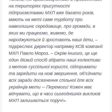
на територіях присутності
підприємствами МХП вже багато років,
мають на меті саме турботу про
навколишнє середовище, про громади, в
яких ми працюємо, живемо, де
народжуються й зростають наші діти,
–
підкреслює директор напрямку КСВ компанії
МХП Павло Мороз. –
Окрім іншого, це ще
один дієвий спосіб зібрати наші колективи
з метою суспільної користі, підтримати
та зарядити на нові звершення, об’єднати
всіх заради досягнення спільної для всіх
українців мети ─ Перемоги! Кожен має
відчувати, що в часи сьогоднішніх викликів
МХП залишається поруч!».