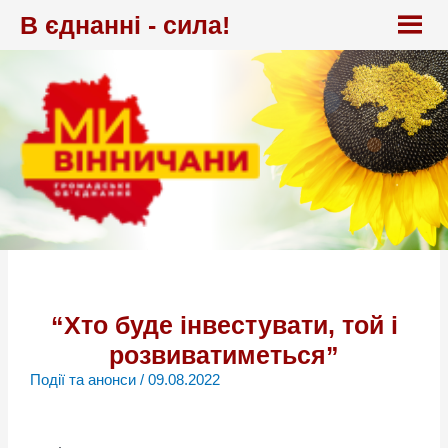
Перейти
В єднанні - сила!
до
вмісту
“Хто буде інвестувати, той і
розвиватиметься”
Події та анонси
/
09.08.2022