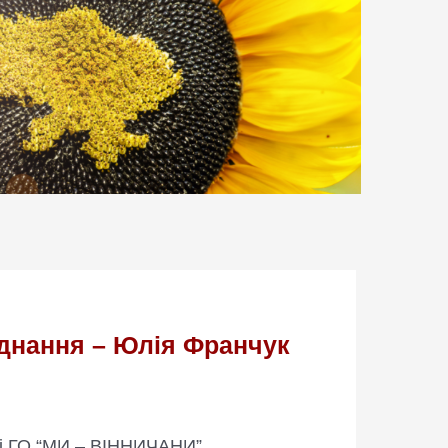
єднання – Юлія Франчук
аді ГО “МИ – ВІННИЧАНИ”