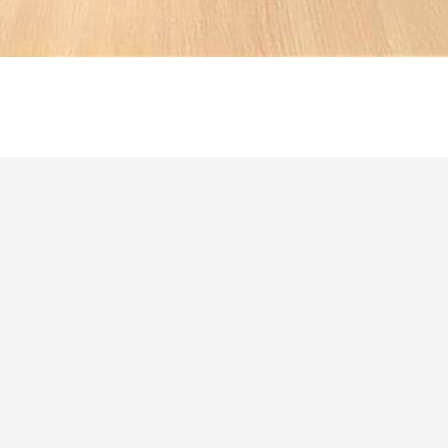
ала Арабея, 3
Telegram
Instagram
TikT