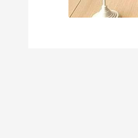
Post
←
Попередній Запис
navigation
м. Вінниця, вул. Генер
vinsila2021@gmail.com
Facebook