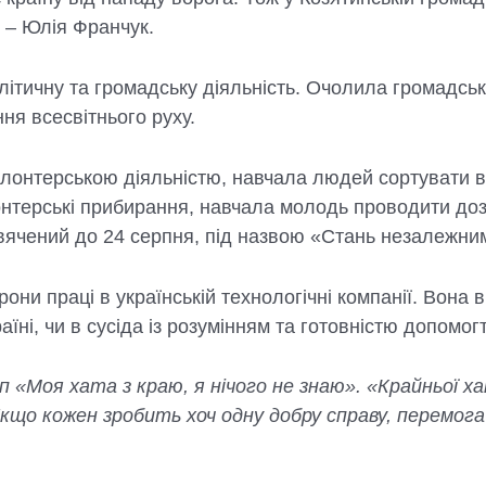
 – Юлія Франчук.
літичну та громадську діяльність. Очолила громадськ
ня всесвітнього руху.
олонтерською діяльністю, навчала людей сортувати ві
онтерські прибирання, навчала молодь проводити доз
исвячений до 24 серпня, під назвою «Стань незалежни
они праці в українській технологічні компанії. Вона
аїні, чи в сусіда із розумінням та готовністю допомог
«Моя хата з краю, я нічого не знаю». «Крайньої х
Якщо кожен зробить хоч одну добру справу, перемога