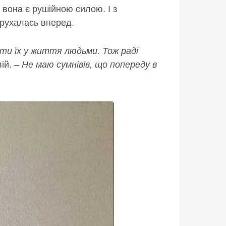
 вона є рушійною силою. І з
рухалась вперед.
ати їх у життя людьми. Тож раді
ій. –
Не маю сумнівів, що попереду в