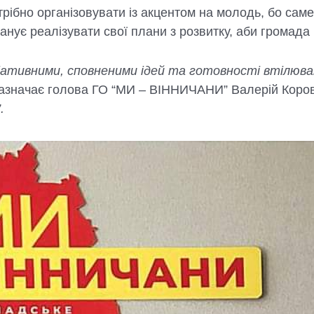
рібно організовувати із акцентом на молодь, бо саме
є реалізувати свої плани з розвитку, аби громада 
ніціативними, сповненими ідей та готовності втілюв
азначає голова ГО “МИ – ВІННИЧАНИ” Валерій Коров
.