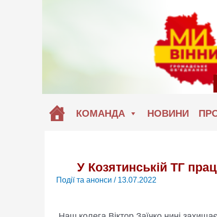
Перейти
до
вмісту
КОМАНДА
НОВИНИ
ПРО
У Козятинській ТГ пра
Події та анонси
/
13.07.2022
Наш колега Віктор Заїчко нині захища