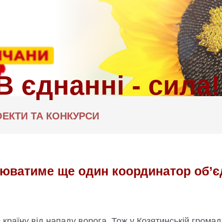
ЕКТИ ТА КОНКУРСИ
цюватиме ще один координатор об’
є країну від нападу ворога. Тож у Козятинській гром