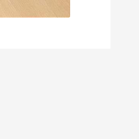
Далі Запис
→
ok
YouTube