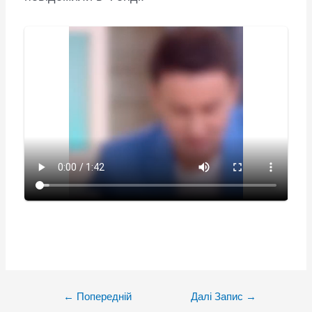
Post
←
Попередній
Далі Запис
→
navigation