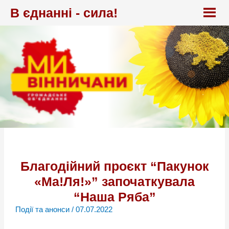
Перейти
В єднанні - сила!
до
вмісту
Благодійний проєкт “Пакунок
«Ма!Ля!»” започаткувала
“Наша Ряба”
Події та анонси
/
07.07.2022