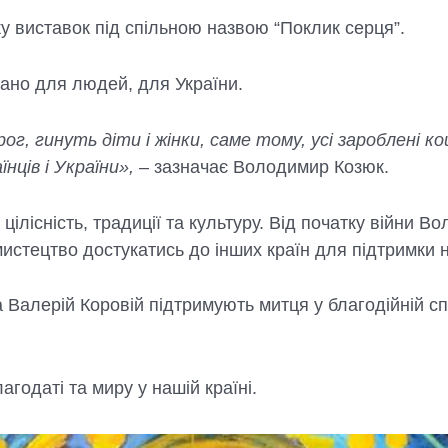
у виставок під спільною назвою “Поклик серця”.
вано для людей, для України.
ог, гинуть діти і жінки, саме тому, усі зароблені к
їнців і України»,
– зазначає Володимир Козюк.
 цілісність, традиції та культуру. Від початку війни
мистецтво достукатись до інших країн для підтримки
алерій Коровій підтримують митця у благодійній спр
годаті та миру у нашій країні.