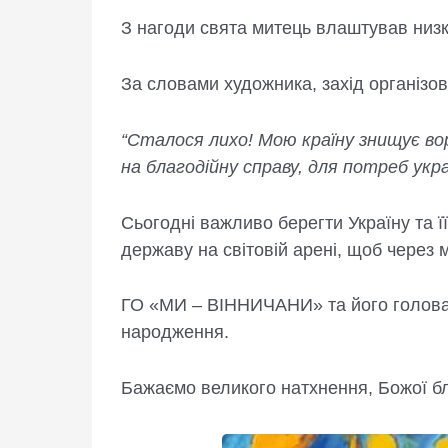
З нагоди свята митець влаштував низк
За словами художника, захід організо
“Сталося лихо! Мою країну знищує вор
на благодійну справу, для потреб укра
Сьогодні важливо берегти Україну та її
державу на світовій арені, щоб через 
ГО «МИ – ВІННИЧАНИ» та його голова В
народження.
Бажаємо великого натхнення, Божої бла