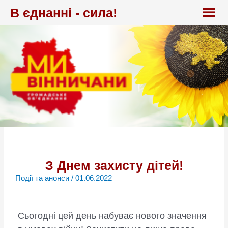
Перейти
В єднанні - сила!
до
вмісту
З Днем захисту дітей!
Події та анонси
/
01.06.2022
Сьогодні цей день набуває нового значення