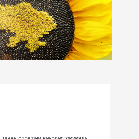
іх-давен слов’яни використовували