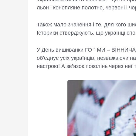
льон і конопляне полотно, червоні і чо
Також мало значення і те, для кого шиє
Історики стверджують, що українці спо
У День вишиванки ГО ” МИ – ВІННИЧАНИ
об’єднує усіх українців, незважаючи н
настрою! А зв’язок поколінь через неї 