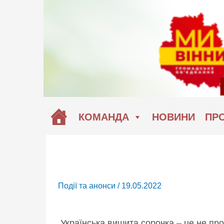
Перейти
до
вмісту
КОМАНДА
НОВИНИ
ПРО
Події та анонси
/
19.05.2022
Українська вишита сорочка – це не про