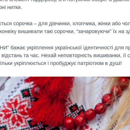
рні нитки.
ться сорочка – для дівчинки, хлопчика, жінки або чол
конвіку вишивали такі сорочки, “зачаровуючи” їх на з
” бажає укріплення української ідентичності для пр
а відстань та час. Нехай неповторність вишиванки, її
тільки укріплюється і пробуджує патріотизм в душі!