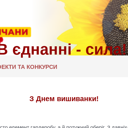
ЕКТИ ТА КОНКУРСИ
З Днем вишиванки!
сто елемент гардеробу, а й потужний оберіг. З давн