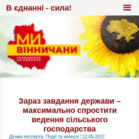
Перейти
В єднанні - сила!
до
вмісту
Зараз завдання держави –
максимально спростити
ведення сільського
господарства
Думка експерта
,
Події та анонси
/
12.05.2022