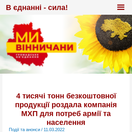
Перейти
В єднанні - сила!
до
вмісту
4 тисячі тонн безкоштовної
продукції роздала компанія
МХП для потреб армії та
населення
Події та анонси
/
11.03.2022