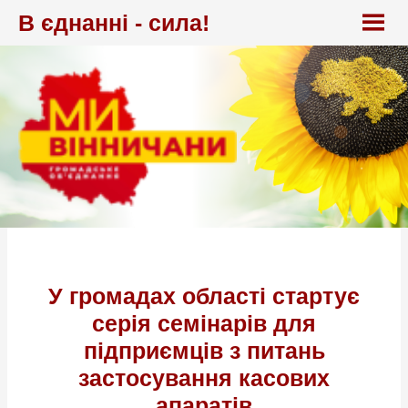
Перейти
В єднанні - сила!
до
вмісту
У громадах області стартує
серія семінарів для
підприємців з питань
застосування касових
апаратів