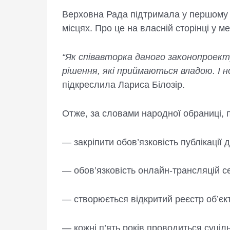
Верховна Рада підтримала у першому ч
місцях. Про це на власній сторінці у 
“Як співавторка даного законопроект
рішення, які приймаються владою. І н
підкреслила Лариса Білозір.
Отже, за словами народної обраниці, 
— закріпити обов’язковість публікації 
— обов’язковість онлайн-трансляцій се
— створюється відкритий реєстр об’єкт
— кожні п’ять років проводиться суціль