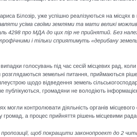
ариса Білозір, уже успішно реалізуються на місцях в
авляти усіма своїми землями та мати великі можли
ль 4298 про МДА до цих пір не прийнятий. Без нал
рофічними і тільки сприятимуть «дерибану земель»
випадки голосувань під час сесій місцевих рад, коли 
 розглядаються земельні питання, приймаються ріше
емлеустрою щодо відведення земель сільськогосподар
д не публікуються, громадяни не володіють інформаціє
х могли контролювати діяльність органів місцевого
у громад, а процес прийняття рішень місцевими рад
 пропозиції, щоб покращити законопроект до 2 чит