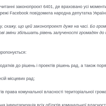
итанні законопроєкт 6401, де враховано усі моменти
мережі Facebook повідомила народна депутатка Україн
у, скажу, що цей законопроект дуже на часі. Бо гро
ові зміни збільшать рівень залученості громадян до 
пропонується:
додатків до рішень і проектів рішень рад, а також поря
сій місцевих рад;
ів права комунальної власності територіальної гром
на інвентаризація всіх об’єктів комунальної власност