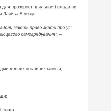
 для прозорості діяльності влади на
и Лариса Білозір.
мадяни мають право знати про усі
місцевого самоврядування”, –
дків денних постійних комісій;
ади;
і, тощо.