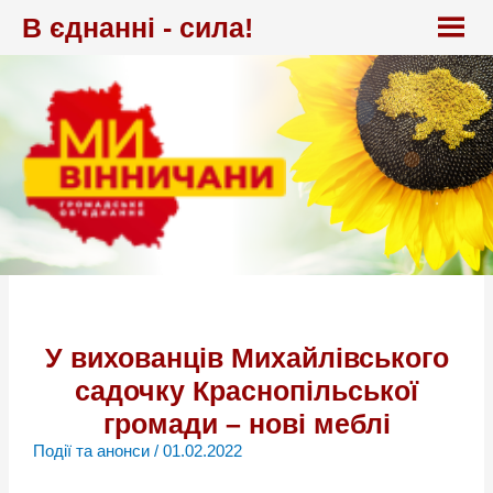
Перейти
В єднанні - сила!
до
вмісту
У вихованців Михайлівського
садочку Краснопільської
громади – нові меблі
Події та анонси
/
01.02.2022