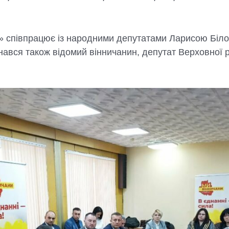
співпрацює із народними депутатами Ларисою Білоз
ався також відомий вінничанин, депутат Верховної 