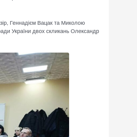
ір, Геннадієм Вацак та Миколою
ради України двох скликань Олександр