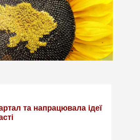
ртал та напрацювала ідеї
асті