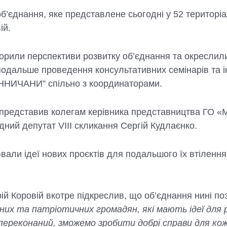
’єднання, яке представлене сьогодні у 52 територіа
ій.
оворили перспективи розвитку об’єднання та окреслил
одальше проведення консультативних семінарів та ін
ІННИЧАНИ” спільно з координаторами.
ій представив колегам керівника представництва ГО 
дний депутат VIII скликання Сергій Кудлаєнко.
ювали ідеї нових проєктів для подальшого їх втіленн
 Коровій вкотре підкреслив, що об’єднання нині по
х та патріотичних громадян, які мають ідеї для р
переконаний, зможемо зробити добрі справи для кож