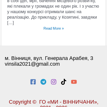
в собі ідеї, мрії, бачення місцевого розвитку,
які плекали у громадах не один рік. І з участю
у нашому конкурсі отримали шанс на
реалізацію. До прикладу, у Козятині, завдяки
[…]
“Твори
Read More »
добро”
допомагає
втілювати
мрії
в
м. Вінниця, вул. Генерала Арабея, 3
життя
vinsila2021@gmail.com
Copyright © ГО «МИ - ВІННИЧАНИ»,