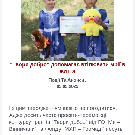
“Твори добро” допомагає втілювати мрії в
життя
Події Та Анонси
/
03.05.2025
І з цим твердженням важко не погодитися.
Адже досить часто проєкти-переможці
конкурсу грантів “Твори добро” від ГО “Ми –
Вінничани” та Фонду “МХП – Громаді” несуть