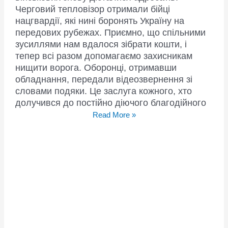
Черговий тепловізор отримали бійці
нацгвардії, які нині боронять Україну на
передових рубежах. Приємно, що спільними
зусиллями нам вдалося зібрати кошти, і
тепер всі разом допомагаємо захисникам
нищити ворога. Оборонці, отримавши
обладнання, передали відеозвернення зі
словами подяки. Це заслуга кожного, хто
долучився до постійно діючого благодійного
Бойове
Read More »
обладнання,
придбане
у
рамках
марафону
“Мільйон
на
ЗСУ
від