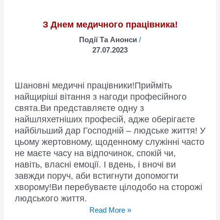
Вінничан”,
вже
З Днем медичного працівника!
допомагає
Події Та Анонси
/
бійцям
27.07.2023
на
передовій
Шановні медичні працівники!Прийміть
найщиріші вітання з нагоди професійного
свята.Ви представляєте одну з
найшляхетніших професій, адже оберігаєте
найбільший дар Господній – людське життя! У
цьому жертовному, щоденному служінні часто
не маєте часу на відпочинок, спокій чи,
навіть, власні емоції. І вдень, і вночі ви
завжди поруч, аби встигнути допомогти
хворому!Ви перебуваєте цілодобо на сторожі
людського життя.
З
Read More »