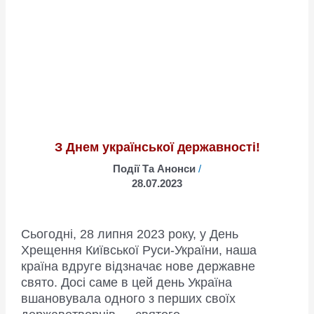
та
Bandera
Power
уже
в
надійних
руках
захисників
З Днем української державності!
Події Та Анонси
/
28.07.2023
Сьогодні, 28 липня 2023 року, у День
Хрещення Київської Руси-України, наша
країна вдруге відзначає нове державне
свято. Досі саме в цей день Україна
вшановувала одного з перших своїх