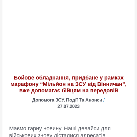
Коровій
про
реформу
децентралізації
влади:
“Вийшла
“абракадабра”
Бойове обладнання, придбане у рамках
марафону “Мільйон на ЗСУ від Вінничан”,
вже допомагає бійцям на передовій
Допомога ЗСУ
,
Події Та Анонси
/
27.07.2023
Маємо гарну новину. Наші девайси для
військових знову дісталися адресатів.