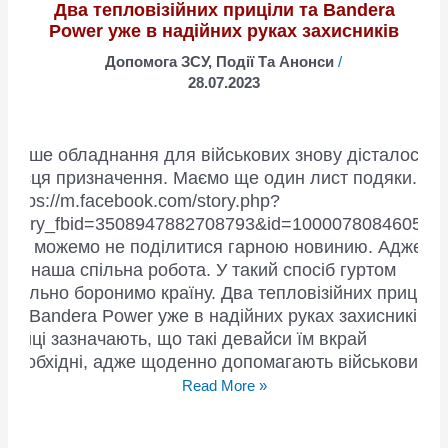
Два тепловізійних приціли та Bandera
Power уже в надійних руках захисників
Допомога ЗСУ
,
Події Та Анонси
/
28.07.2023
Наше обладнання для військових знову дісталося
місця призначення. Маємо ще один лист подяки.
https://m.facebook.com/story.php?
story_fbid=3508947882708793&id=100007808460583
Не можемо не поділитися гарною новинию. Адже
це наша спільна робота. У такий спосіб гуртом
спільно боронимо країну. Два тепловізійних приціли
та Bandera Power уже в надійних руках захисників.
Бійці зазначають, що такі девайси їм вкрай
необхідні, адже щоденно допомагають військовим.
Два
Read More »
тепловізійних
приціли