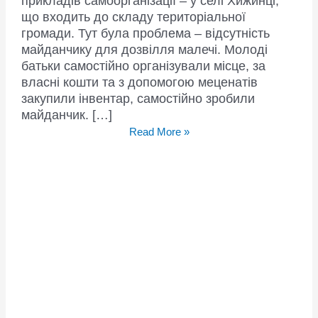
прикладів самоорганізації – у селі Хижинці,
що входить до складу територіальної
громади. Тут була проблема – відсутність
майданчику для дозвілля малечі. Молоді
батьки самостійно організували місце, за
власні кошти та з допомогою меценатів
закупили інвентар, самостійно зробили
майданчик. […]
У
Read More »
Хижинцях
Лука-
Мелешківської
громади
батьки
самотужки
обладнали
дитячий
майданчик