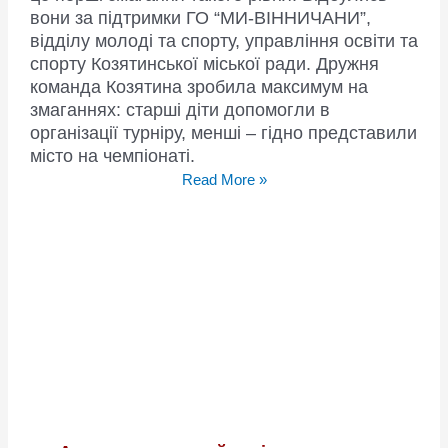
вони за підтримки ГО “МИ-ВІННИЧАНИ”,
відділу молоді та спорту, управління освіти та
спорту Козятинської міської ради. Дружня
команда Козятина зробила максимум на
змаганнях: старші діти допомогли в
організації турніру, менші – гідно представили
місто на чемпіонаті.
Чемпіонат
Read More »
“ТАКО
CUP”
відбувся
у
Козятині