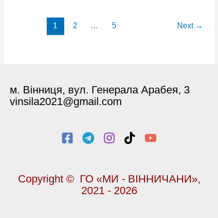
села
Клебань
Post
1
2
…
5
Next
→
зібрали
pagination
кошти
на
автівку
для
м. Вінниця, вул. Генерала Арабея, 3
воїнів-
vinsila2021@gmail.com
земляків
Copyright © ГО «МИ - ВІННИЧАНИ»,
2021 - 2026