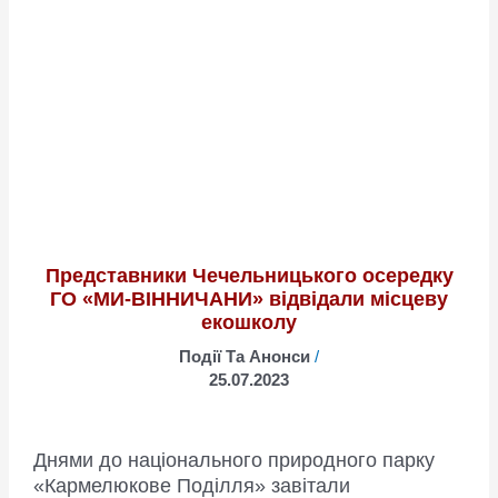
влаштувала
Барська
команда
ГО
“МИ
–
ВІННИЧАНИ”
для
мешканців
соццентру
Представники Чечельницького осередку
“Милосердя”
ГО «МИ-ВІННИЧАНИ» відвідали місцеву
екошколу
Події Та Анонси
/
25.07.2023
Днями до національного природного парку
«Кармелюкове Поділля» завітали