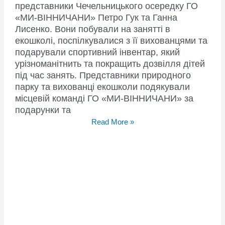
представники Чечельницького осередку ГО
«МИ-ВІННИЧАНИ» Петро Гук та Ганна
Лисенко. Вони побували на занятті в
екошколі, поспілкувалися з її вихованцями та
подарували спортивний інвентар, який
урізноманітнить та покращить дозвілля дітей
під час занять. Представники природного
парку та вихованці екошколи подякували
місцевій команді ГО «МИ-ВІННИЧАНИ» за
подарунки та
Представники
Read More »
Чечельницького
осередку
ГО
«МИ-
ВІННИЧАНИ»
відвідали
місцеву
екошколу