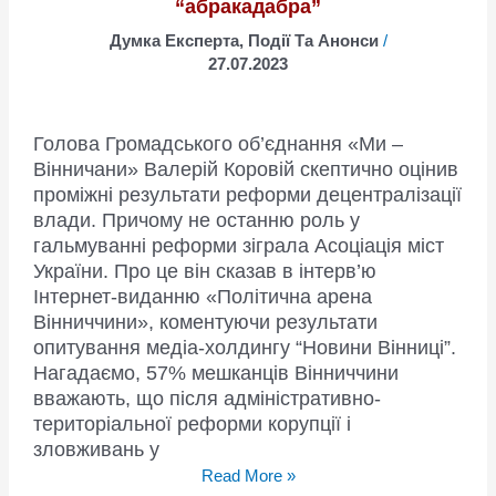
“абракадабра”
Думка Експерта
,
Події Та Анонси
/
27.07.2023
Голова Громадського об’єднання «Ми –
Вінничани» Валерій Коровій скептично оцінив
проміжні результати реформи децентралізації
влади. Причому не останню роль у
гальмуванні реформи зіграла Асоціація міст
України. Про це він сказав в інтерв’ю
Інтернет-виданню «Політична арена
Вінниччини», коментуючи результати
опитування медіа-холдингу “Новини Вінниці”.
Нагадаємо, 57% мешканців Вінниччини
вважають, що після адміністративно-
територіальної реформи корупції і
зловживань у
Валерій
Read More »