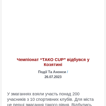
Днем
медичного
працівника!
Чемпіонат “ТАКО CUP” відбувся у
Козятині
Події Та Анонси
/
26.07.2023
У змаганнях взяли участь понад 200
учасників з 10 спортивних клубів. Для міста
це перші змагання такого рівня. Відбулись