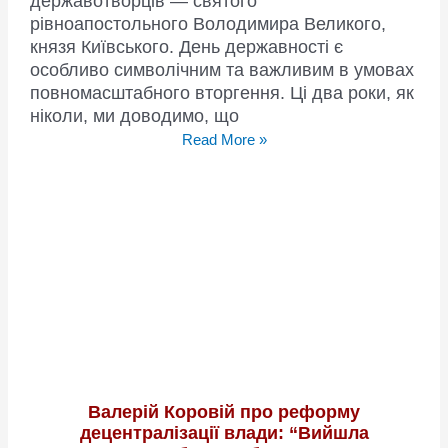
державотворців — святого
рівноапостольного Володимира Великого,
князя Київського. День державності є
особливо символічним та важливим в умовах
повномасштабного вторгення. Ці два роки, як
ніколи, ми доводимо, що
З
Read More »
Днем
української
державності!
Валерій Коровій про реформу
децентралізації влади: “Вийшла