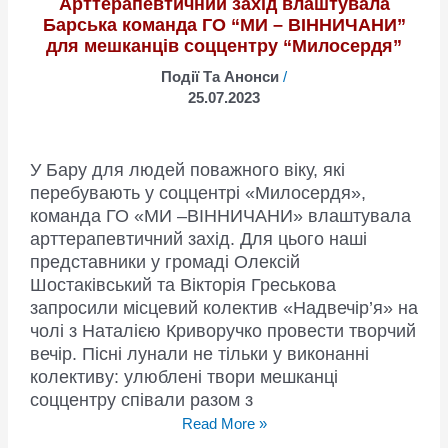
Арттерапевтичний захід влаштувала
Барська команда ГО “МИ – ВІННИЧАНИ”
для мешканців соццентру “Милосердя”
Події Та Анонси
/
25.07.2023
У Бару для людей поважного віку, які
перебувають у соццентрі «Милосердя»,
команда ГО «МИ –ВІННИЧАНИ» влаштувала
арттерапевтичний захід. Для цього наші
представники у громаді Олексій
Шостаківський та Вікторія Греськова
запросили місцевий колектив «Надвечір’я» на
чолі з Наталією Криворучко провести творчий
вечір. Пісні лунали не тільки у виконанні
колективу: улюблені твори мешканці
соццентру співали разом з
Арттерапевтичний
Read More »
захід