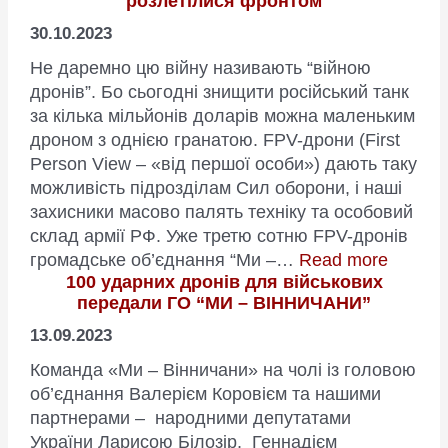
розлетілися фронтом
для
сил
30.10.2023
оборони
Не даремно цю війну називають “війною
дронів”. Бо сьогодні знищити російський танк
за кілька мільйонів доларів можна маленьким
дроном з однією гранатою. FPV-дрони (First
Person View – «від першої особи») дають таку
можливість підрозділам Сил оборони, і наші
захисники масово палять техніку та особовий
склад армії РФ. Уже третю сотню FPV-дронів
:
громадське об’єднання “Ми –…
Read more
100 ударних дронів для військових
“Батал
передали ГО “МИ – ВІННИЧАНИ”
fpv-
дронів
13.09.2023
від
Команда «Ми – Вінничани» на чолі із головою
ГО
об’єднання Валерієм Коровієм та нашими
“Ми
партнерами – народними депутатами
–
України Ларисою Білозір, Геннадієм