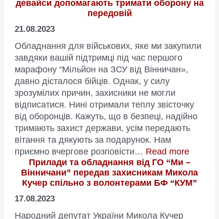
девайси допомагають тримати оборону на
для
передовій
ЗСУ
від
21.08.2023
Вінничан”
Обладнання для військових, яке ми закупили
–
завдяки вашій підтримці під час першого
ЗБІР
марафону “Мільйон на ЗСУ від Вінничан»,
ЗАКРИТО!
давно дісталося бійців. Однак, у силу
зрозумілих причин, захисники не могли
відписатися. Нині отримали теплу звісточку
від оборонців. Кажуть, що в безпеці, надійно
тримають захист держави, усім передають
вітання та дякують за подарунок. Нам
:
приємно вчергове розповісти…
Read more
Прилади та обладнання від ГО “Ми –
Придба
Вінничани” передав захисникам Микола
за
Кучер спільно з волонтерами БФ “КУМ”
донати
віннич
17.08.2023
військо
Народний депутат України Микола Кучер