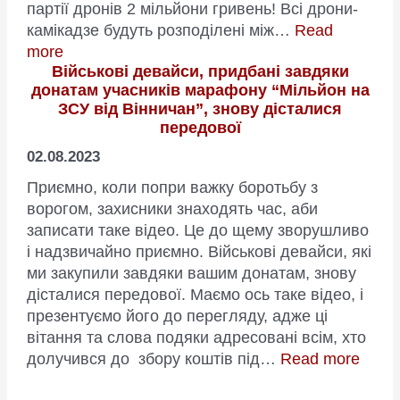
партії дронів 2 мільйони гривень! Всі дрони-
гривень!
камікадзе будуть розподілені між…
Read
:
more
Військові девайси, придбані завдяки
Благодійний
донатам учасників марафону “Мільйон на
марафон
ЗСУ від Вінничан”, знову дісталися
“Мільйон
передової
на
02.08.2023
ЗСУ
від
Приємно, коли попри важку боротьбу з
Вінничан”
ворогом, захисники знаходять час, аби
продовжується!
записати таке відео. Це до щему зворушливо
і надзвичайно приємно. Військові девайси, які
ми закупили завдяки вашим донатам, знову
дісталися передової. Маємо ось таке відео, і
презентуємо його до перегляду, адже ці
вітання та слова подяки адресовані всім, хто
:
долучився до збору коштів під…
Read more
Війсь