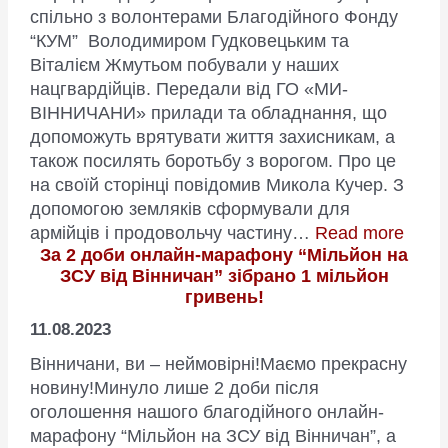
девайс
спільно з волонтерами Благодійного Фонду
допома
“КУМ” Володимиром Гудковецьким та
тримат
Віталієм Жмутьом побували у наших
оборон
нацгвардійців. Передали від ГО «МИ-
на
ВІННИЧАНИ» прилади та обладнання, що
передо
допоможуть врятувати життя захисникам, а
також посилять боротьбу з ворогом. Про це
на своїй сторінці повідомив Микола Кучер. З
допомогою земляків сформували для
:
армійців і продовольчу частину…
Read more
За 2 доби онлайн-марафону “Мільйон на
Прил
ЗСУ від Вінничан” зібрано 1 мільйон
та
гривень!
обла
від
11.08.2023
ГО
Вінничани, ви – неймовірні!Маємо прекрасну
“Ми
новину!Минуло лише 2 доби після
–
оголошення нашого благодійного онлайн-
Вінн
марафону “Мільйон на ЗСУ від Вінничан”, а