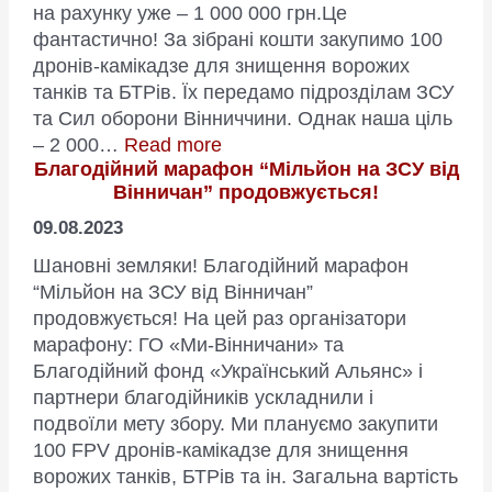
пере
на рахунку уже – 1 000 000 грн.Це
захи
фантастично! За зібрані кошти закупимо 100
Мико
дронів-камікадзе для знищення ворожих
Куче
танків та БТРів. Їх передамо підрозділам ЗСУ
спіль
та Сил оборони Вінниччини. Однак наша ціль
з
:
– 2 000…
Read more
воло
Благодійний марафон “Мільйон на ЗСУ від
За
БФ
Вінничан” продовжується!
2
“КУМ
доби
09.08.2023
онлайн-
Шановні земляки! Благодійний марафон
марафону
“Мільйон на ЗСУ від Вінничан”
“Мільйон
продовжується! На цей раз організатори
на
марафону: ГО «Ми-Вінничани» та
ЗСУ
Благодійний фонд «Український Альянс» і
від
партнери благодійників ускладнили і
Вінничан”
подвоїли мету збору. Ми плануємо закупити
зібрано
100 FPV дронів-камікадзе для знищення
1
ворожих танків, БТРів та ін. Загальна вартість
мільйон