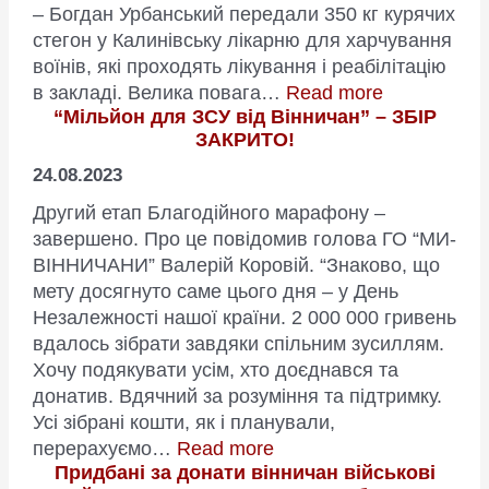
– Богдан Урбанський передали 350 кг курячих
стегон у Калинівську лікарню для харчування
воїнів, які проходять лікування і реабілітацію
:
в закладі. Велика повага…
Read more
“Мільйон для ЗСУ від Вінничан” – ЗБІР
350
ЗАКРИТО!
кг
курятини
24.08.2023
для
Другий етап Благодійного марафону –
харчування
завершено. Про це повідомив голова ГО “МИ-
поранених
ВІННИЧАНИ” Валерій Коровій. “Знаково, що
воїнів
мету досягнуто саме цього дня – у День
передали
Незалежності нашої країни. 2 000 000 гривень
Калинівські
вдалось зібрати завдяки спільним зусиллям.
лікарні
Хочу подякувати усім, хто доєднався та
представни
донатив. Вдячний за розуміння та підтримку.
об’єднання
Усі зібрані кошти, як і планували,
:
перерахуємо…
Read more
Придбані за донати вінничан військові
“Мільйон