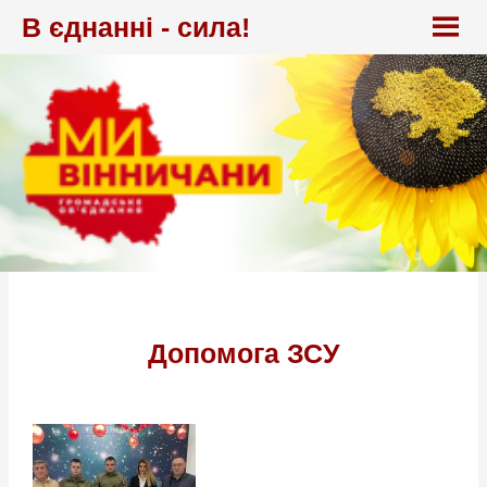
Перейти
В єднанні - сила!
до
вмісту
Допомога ЗСУ