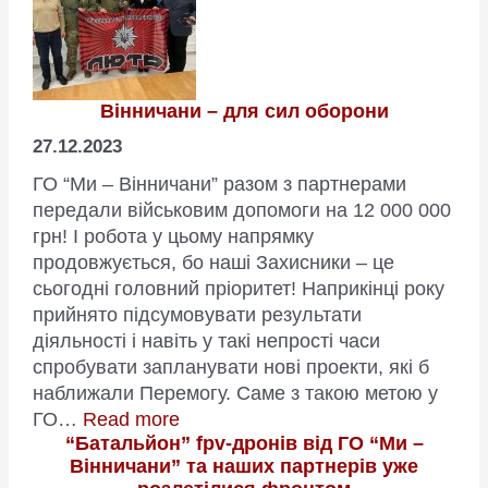
Вінничани – для сил оборони
27.12.2023
ГО “Ми – Вінничани” разом з партнерами
передали військовим допомоги на 12 000 000
грн! І робота у цьому напрямку
продовжується, бо наші Захисники – це
сьогодні головний пріоритет! Наприкінці року
прийнято підсумовувати результати
діяльності і навіть у такі непрості часи
спробувати запланувати нові проекти, які б
наближали Перемогу. Саме з такою метою у
:
ГО…
Read more
“Батальйон” fpv-дронів від ГО “Ми –
Вінничани
Вінничани” та наших партнерів уже
–