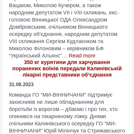
Віннич
Вацаком, Миколою Кучером, а також
та
народним депутатом VII і VIII скликань, екс-
наших
головою Вінницької ОДА Олександром
партне
Домбровським, очільником Вінницького
уже
осередку об’єднання, народним депутатом
розлет
VІІІ скликання Сергієм Кудлаєнком та
фронт
Миколою Філоновим – керівником БФ
:
“Український Альянс”…
Read more
350 кг курятини для харчування
100
поранених воїнів передали Калинівській
ударних
лікарні представники об’єднання
дронів
для
31.08.2023
військових
Команда ГО “МИ-ВІННИЧАНИ” підтримує
передали
захисників не лише обладнанням для
ГО
боротьби із ворогом – дбаємо і про тих, хто
“МИ
опинився на лікарняному ліжку. Днями
–
очільники Калинівського осередку ГО “МИ-
ВІННИЧАНИ”
ВІННИЧАНИ” Юрій Мілінчук та Стрижавського